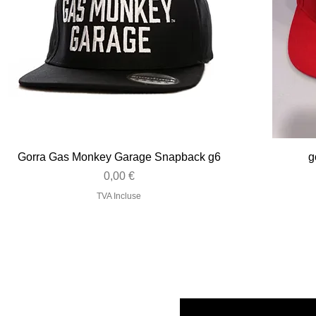
Aperçu rapide
Gorra Gas Monkey Garage Snapback g6
g
Prix
0,00 €
TVA Incluse