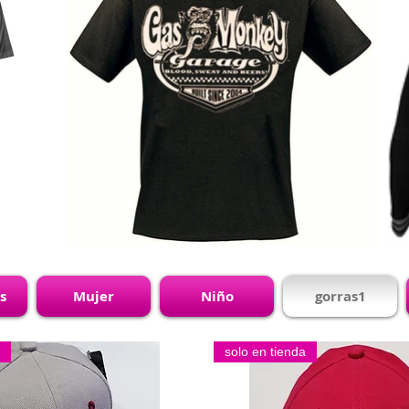
s
Mujer
Niño
gorras1
solo en tienda