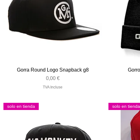
Aperçu rapide
Gorra Round Logo Snapback g8
Gorr
Prix
0,00 €
TVA Incluse
solo en tienda
solo en tienda