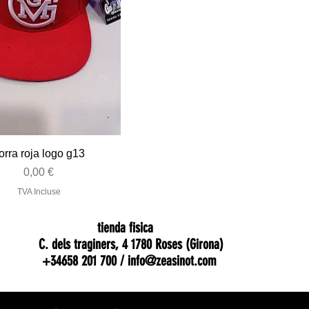
Aperçu rapide
orra roja logo g13
Prix
0,00 €
TVA Incluse
tienda fisica
C. dels traginers, 4 1780 Roses (Girona)
+34658 201 700 /
info@zeasinot.com