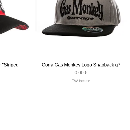
Aperçu rapide
r "Striped
Gorra Gas Monkey Logo Snapback g7
Prix
0,00 €
TVA Incluse