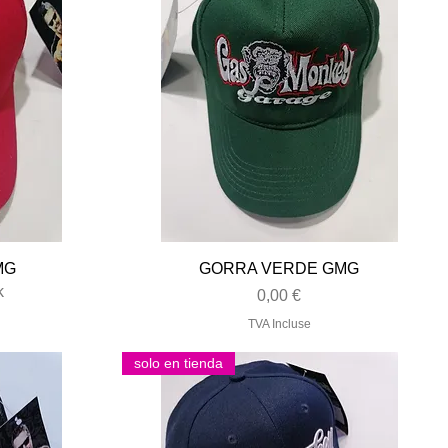
Aperçu rapide
MG
GORRA VERDE GMG
k
Prix
0,00 €
TVA Incluse
solo en tienda