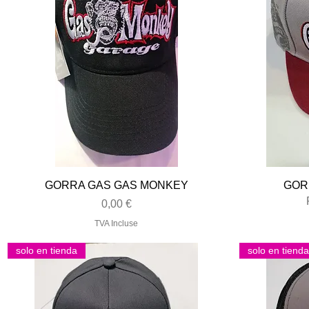
Aperçu rapide
GORRA GAS GAS MONKEY
GOR
Prix
0,00 €
TVA Incluse
solo en tienda
solo en tienda