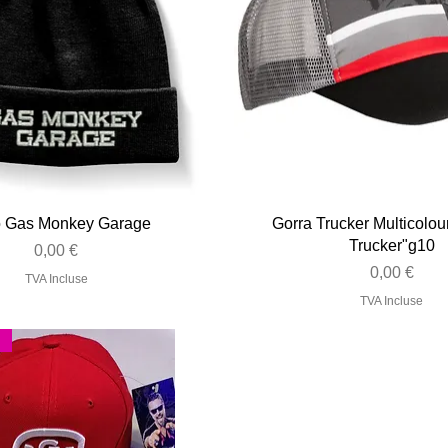
Aperçu rapide
Aperçu rapide
o Gas Monkey Garage
Gorra Trucker Multicolou
Trucker"g10
Prix
0,00 €
Prix
0,00 €
TVA Incluse
TVA Incluse