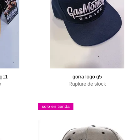
Aperçu rapide
 g11
gorra logo g5
k
Rupture de stock
solo en tienda