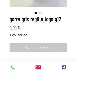
gorra gris regilla logo g12
Prix
0,00 €
TVA Incluse
Rupture de stock
NO HACEMOS ENVIOS ON LINE
NO HACEMOS ENVÍOS ON LINE
tienda fisica
C. dels traginers, 4 1780 Roses (Girona)
+34658 201 700
/
info@zeasinot.com