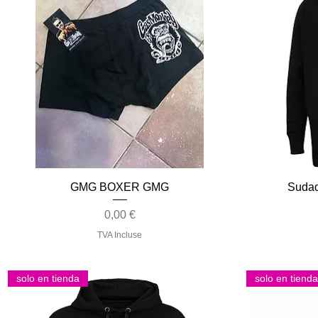
Aperçu rapide
GMG BOXER GMG
Sudad
Prix
0,00 €
TVA Incluse
solo en tienda
solo en tienda