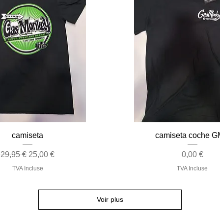
Aperçu rapide
Aperçu rapide
camiseta
camiseta coche 
Prix original
Prix promotionnel
Prix
29,95 €
25,00 €
0,00 €
TVA Incluse
TVA Incluse
Voir plus