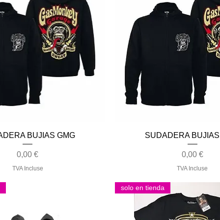
Aperçu rapide
Aperçu rapide
ADERA BUJIAS GMG
SUDADERA BUJIAS
Prix
Prix
0,00 €
0,00 €
TVA Incluse
TVA Incluse
solo en tienda