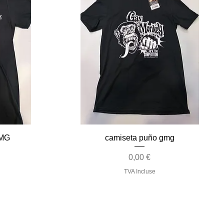
Aperçu rapide
GMG
camiseta puño gmg
Prix
0,00 €
TVA Incluse