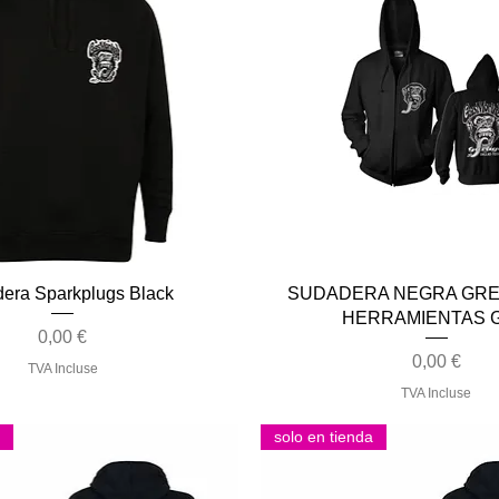
Aperçu rapide
Aperçu rapide
era Sparkplugs Black
SUDADERA NEGRA GR
HERRAMIENTAS 
Prix
0,00 €
Prix
0,00 €
TVA Incluse
TVA Incluse
solo en tienda