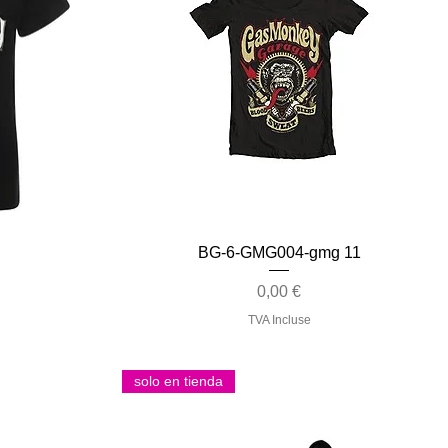
Aperçu rapide
BG-6-GMG004-gmg 11
Prix
0,00 €
TVA Incluse
solo en tienda