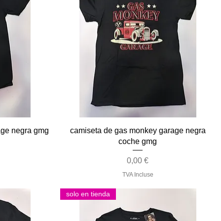
Aperçu rapide
age negra gmg
camiseta de gas monkey garage negra
coche gmg
Prix
0,00 €
TVA Incluse
solo en tienda