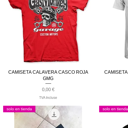
Aperçu rapide
CAMISETA CALAVERA CASCO ROJA
CAMISETA
GMG
Prix
0,00 €
TVA Incluse
solo en tienda
solo en tienda