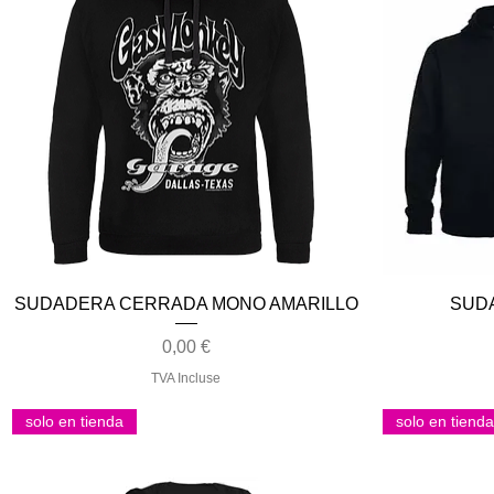
Aperçu rapide
SUDADERA CERRADA MONO AMARILLO
SUD
Prix
0,00 €
TVA Incluse
solo en tienda
solo en tienda