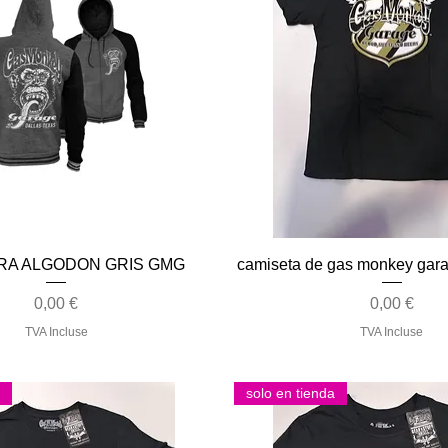
Aperçu rapide
Aperçu rapide
A ALGODON GRIS GMG
camiseta de gas monkey gar
Prix
Prix
0,00 €
0,00 €
TVA Incluse
TVA Incluse
solo en tienda