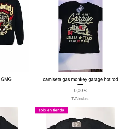
Aperçu rapide
 GMG
camiseta gas monkey garage hot rod
Prix
0,00 €
TVA Incluse
solo en tienda