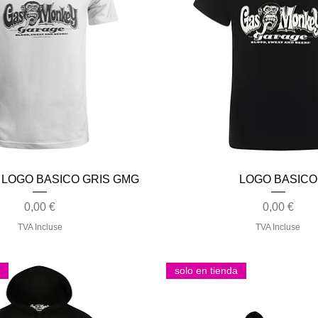
Aperçu rapide
Aperçu rapide
 LOGO BASICO GRIS GMG
LOGO BASICO
Prix
Prix
0,00 €
0,00 €
TVA Incluse
TVA Incluse
solo en tienda