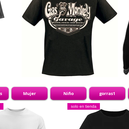
s
Mujer
Niño
gorras1
solo en tienda