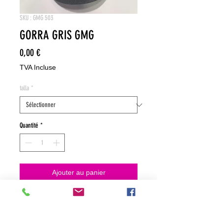
SKU : GMG 503
GORRA GRIS GMG
Prix
0,00 €
TVA Incluse
talla
*
Quantité
*
Ajouter au panier
NO HACEMOS ENVIOS ON LINE