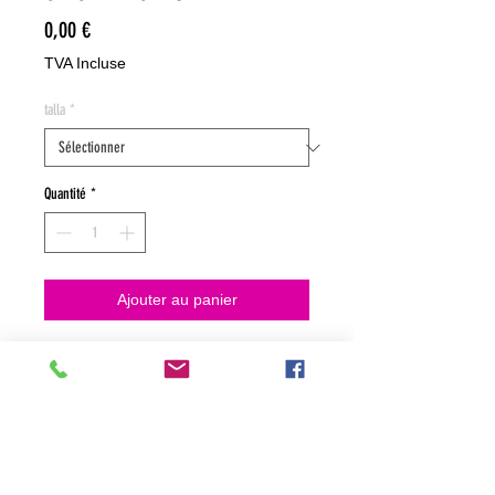
Prix
0,00 €
TVA Incluse
talla
*
Quantité
*
Ajouter au panier
NO HACEMOS ENVIOS ON LINE
NO HACEMOS ENVÍOS ON LINE
tienda fisica