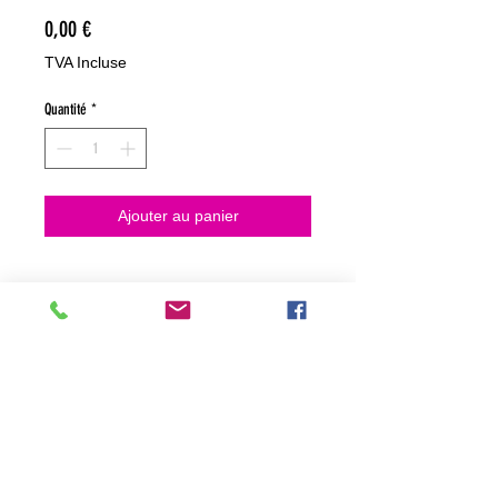
Prix
0,00 €
TVA Incluse
Quantité
*
Ajouter au panier
NO HACEMOS ENVIOS ON LINE
NO HACEMOS ENVÍOS ON LINE
tienda fisica
C. dels traginers, 4 1780 Roses (Girona)
+34658 201 700
/
info@zeasinot.com