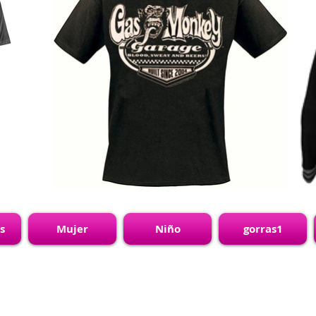
s
Mujer
Niño
gorras1