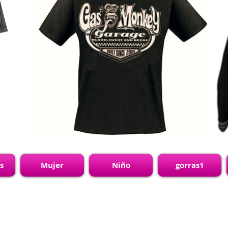
s
Mujer
Niño
gorras1