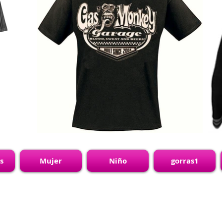
s
Mujer
Niño
gorras1