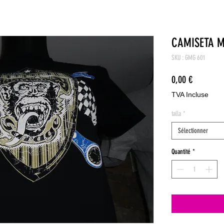
CAMISETA 
SKU : GMG 601
Prix
0,00 €
TVA Incluse
talla
*
Sélectionner
Quantité
*