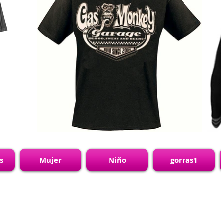
s
Mujer
Niño
gorras1