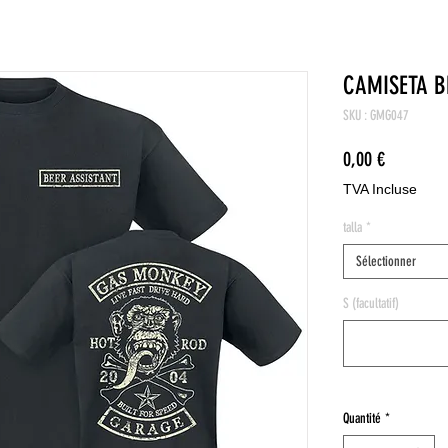
CAMISETA B
SKU : GMG047
Prix
0,00 €
TVA Incluse
talla
*
Sélectionner
S (facultatif)
Quantité
*