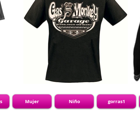
s
Mujer
Niño
gorras1