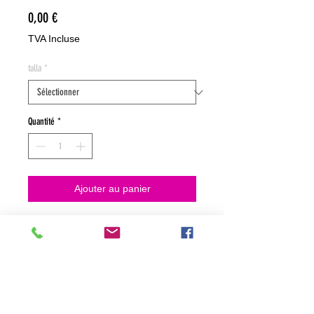
Prix
0,00 €
TVA Incluse
talla
*
Quantité
*
Ajouter au panier
NO HACEMOS ENVIOS ON LINE
NO HACEMOS ENVÍOS ON LINE
tienda fisica