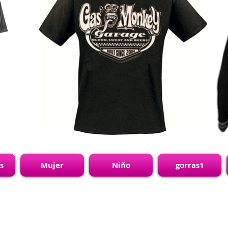
s
Mujer
Niño
gorras1