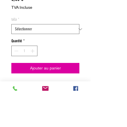
TVA Incluse
talla
*
Quantité
*
Ajouter au panier
NO HACEMOS ENVIOS ON LINE
NO HACEMOS ENVÍOS ON LINE
tienda fisica
C. dels traginers, 4 1780 Roses (Girona)