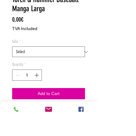
Manga Larga
Price
0,00€
TVA Included
talla
*
Quantity
*
Add to Cart
NO HACEMOS ENVIOS ON LINE
NO HACEMOS ENVÍOS ON LINE