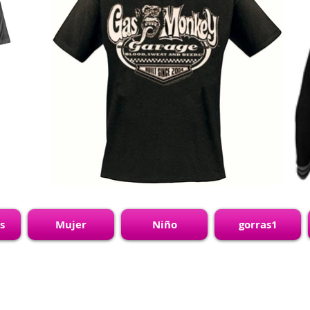
s
Mujer
Niño
gorras1