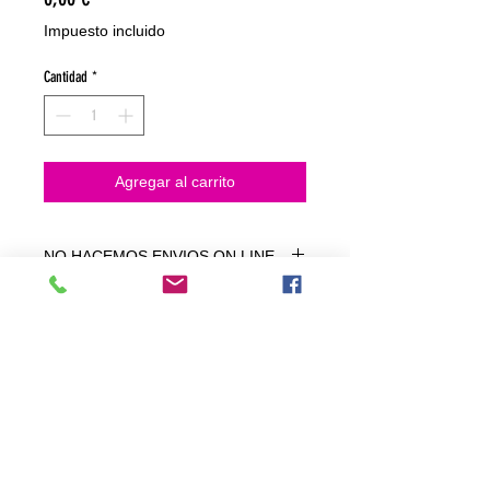
Impuesto incluido
Cantidad
*
Agregar al carrito
NO HACEMOS ENVIOS ON LINE
NO HACEMOS ENVÍOS ON LINE
tienda fisica
C. dels traginers, 4 1780 Roses (Girona)
+34658 201 700
/
info@zeasinot.com