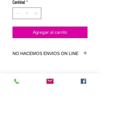
Cantidad
*
Agregar al carrito
NO HACEMOS ENVIOS ON LINE
NO HACEMOS ENVÍOS ON LINE
tienda fisica
C. dels traginers, 4 1780 Roses (Girona)
+34658 201 700
/
info@zeasinot.com