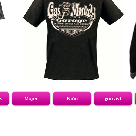
s
Mujer
Niño
gorras1