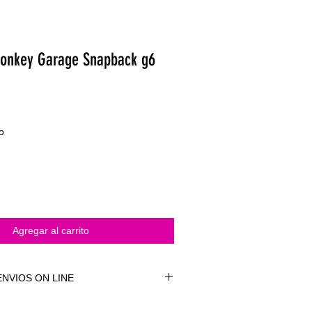
onkey Garage Snapback g6
o
Agregar al carrito
NVIOS ON LINE
NVÍOS ON LINE