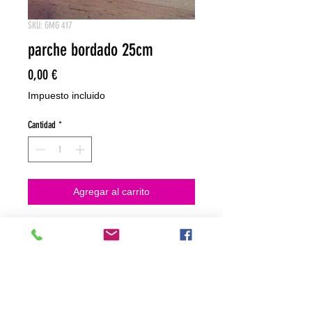
SKU: GMG 417
parche bordado 25cm
Precio
0,00 €
Impuesto incluido
Cantidad
*
Agregar al carrito
NO HACEMOS ENVIOS ON LINE
NO HACEMOS ENVÍOS ON LINE
tienda fisica