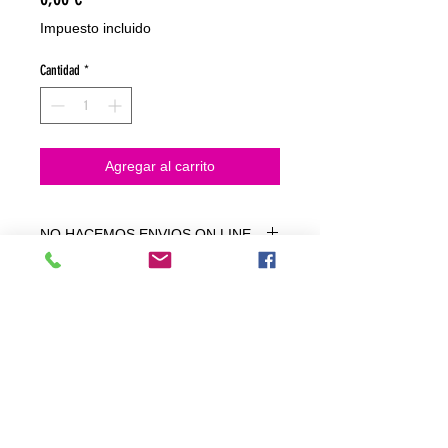
Impuesto incluido
Cantidad
*
Agregar al carrito
NO HACEMOS ENVIOS ON LINE
NO HACEMOS ENVÍOS ON LINE
tienda fisica
C. dels traginers, 4 1780 Roses (Girona)
+34658 201 700
/
info@zeasinot.com