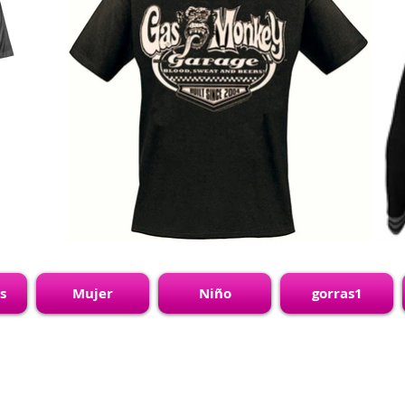
s
Mujer
Niño
gorras1