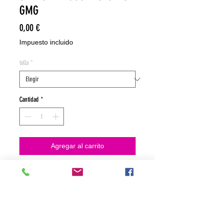
GMG
Precio
0,00 €
Impuesto incluido
talla
*
Cantidad
*
Agregar al carrito
NO HACEMOS ENVIOS ON LINE
NO HACEMOS ENVÍOS ON LINE