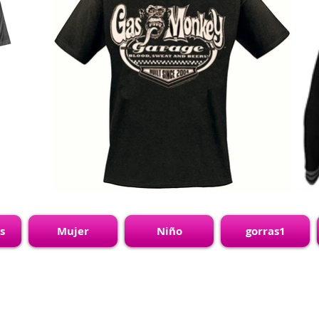
s
Mujer
Niño
gorras1