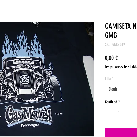
CAMISETA N
GMG
SKU: GMG 049
Precio
0,00 €
Impuesto incluid
talla
*
Elegir
Cantidad
*