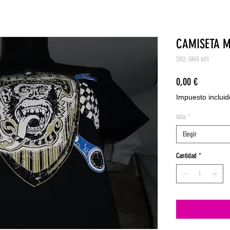
CAMISETA 
SKU: GMG 601
Precio
0,00 €
Impuesto incluid
talla
*
Elegir
Cantidad
*