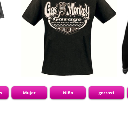
s
Mujer
Niño
gorras1