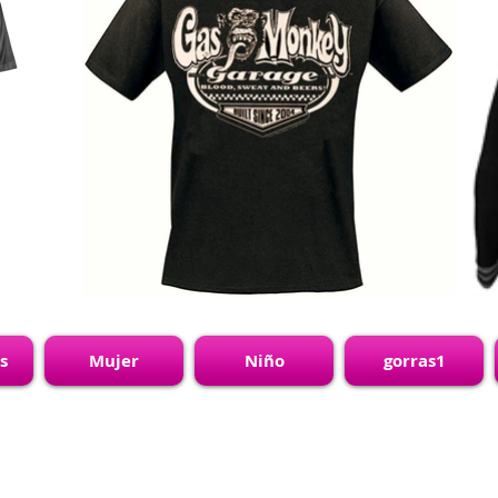
s
Mujer
Niño
gorras1