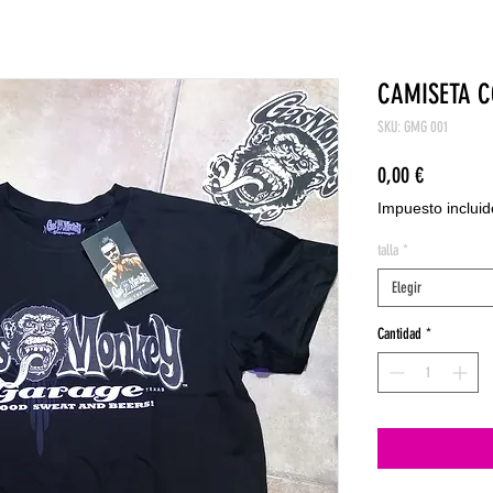
CAMISETA 
SKU: GMG 001
Precio
0,00 €
Impuesto incluid
talla
*
Elegir
Cantidad
*