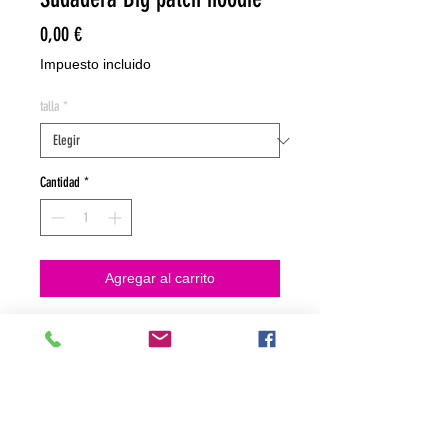
Precio
0,00 €
Impuesto incluido
talla
*
Cantidad
*
Agregar al carrito
NO HACEMOS ENVIOS ON LINE
NO HACEMOS ENVÍOS ON LINE
tienda fisica