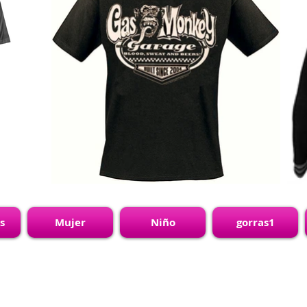
s
Mujer
Niño
gorras1