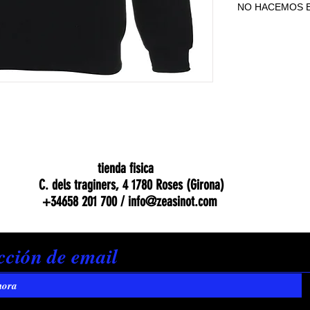
NO HACEMOS E
NO HACEMOS E
tienda fisica
C. dels traginers, 4 1780 Roses (Girona)
+34658 201 700 /
info@zeasinot.com
hora