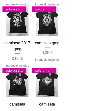
Impuesto incluido
Impuesto incluido
solo en tienda
solo en tienda
camiseta 2017
camiseta gmg
gmg
Precio
0,00 €
Precio
0,00 €
Impuesto incluido
Impuesto incluido
solo en tienda
solo en tienda
camiseta
camiseta