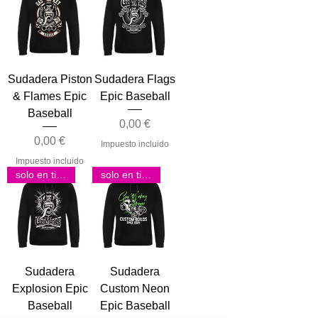
Sudadera Piston
Sudadera Flags
& Flames Epic
Epic Baseball
Baseball
Precio
0,00 €
Precio
0,00 €
Impuesto incluido
Impuesto incluido
solo en tienda
solo en tienda
Sudadera
Sudadera
Explosion Epic
Custom Neon
Baseball
Epic Baseball