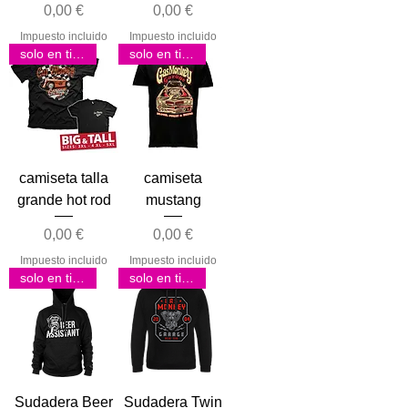
Precio
Precio
0,00 €
0,00 €
Impuesto incluido
Impuesto incluido
solo en tienda
solo en tienda
camiseta talla
camiseta
grande hot rod
mustang
Precio
Precio
0,00 €
0,00 €
Impuesto incluido
Impuesto incluido
solo en tienda
solo en tienda
Sudadera Beer
Sudadera Twin