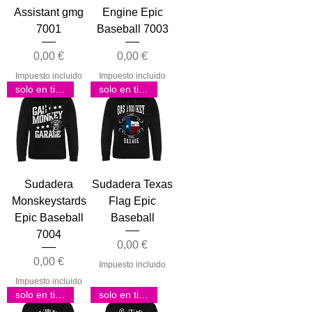
Assistant gmg
Engine Epic
7001
Baseball 7003
Precio
Precio
0,00 €
0,00 €
Impuesto incluido
Impuesto incluido
solo en tienda
solo en tienda
Sudadera
Sudadera Texas
Monskeystards
Flag Epic
Epic Baseball
Baseball
7004
Precio
0,00 €
Precio
0,00 €
Impuesto incluido
Impuesto incluido
solo en tienda
solo en tienda