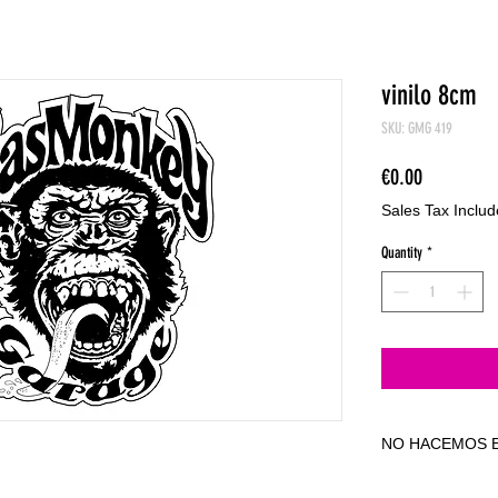
vinilo 8cm
SKU: GMG 419
Price
€0.00
Sales Tax Inclu
Quantity
*
NO HACEMOS E
NO HACEMOS E