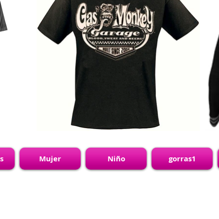
s
Mujer
Niño
gorras1