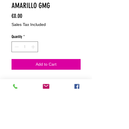
AMARILLO GMG
Price
€0.00
Sales Tax Included
Quantity
*
Add to Cart
NO HACEMOS ENVIOS ON LINE
NO HACEMOS ENVÍOS ON LINE
tienda fisica
C. dels traginers, 4 1780 Roses (Girona)
+34658 201 700
/
info@zeasinot.com