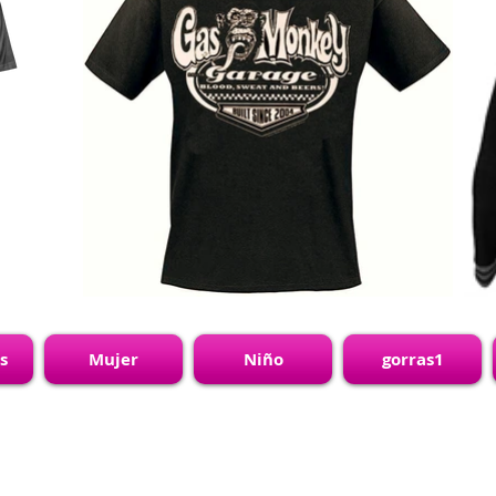
s
Mujer
Niño
gorras1