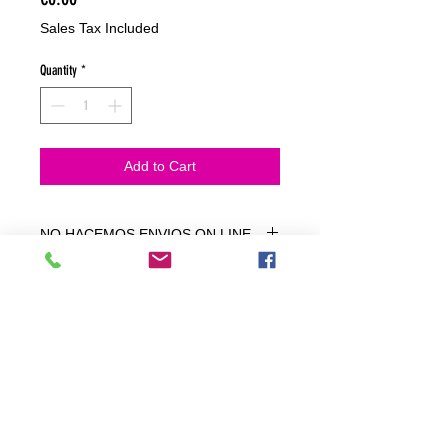
Sales Tax Included
Quantity
*
Add to Cart
NO HACEMOS ENVIOS ON LINE
NO HACEMOS ENVÍOS ON LINE
tienda fisica
C. dels traginers, 4 1780 Roses (Girona)
+34658 201 700
/
info@zeasinot.com