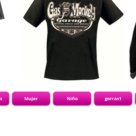
s
Mujer
Niño
gorras1