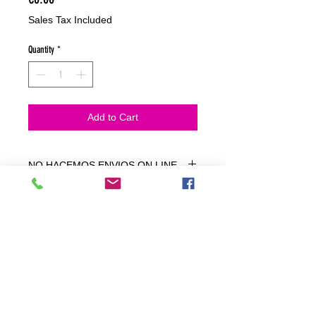
Sales Tax Included
Quantity
*
Add to Cart
NO HACEMOS ENVIOS ON LINE
NO HACEMOS ENVÍOS ON LINE
tienda fisica
C. dels traginers, 4 1780 Roses (Girona)
+34658 201 700
/
info@zeasinot.com