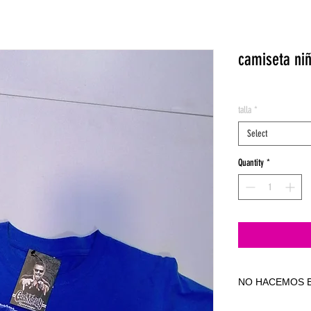
camiseta niñ
talla
*
Select
Quantity
*
NO HACEMOS E
NO HACEMOS E