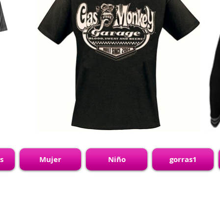
s
Mujer
Niño
gorras1