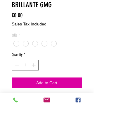
BRILLANTE GMG
Price
€0.00
Sales Tax Included
talla
*
Quantity
*
Add to Cart
NO HACEMOS ENVIOS ON LINE
NO HACEMOS ENVÍOS ON LINE