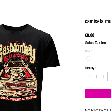
camiseta mu
Price
€0.00
Sales Tax Inclu
talla
*
Quantity
*
NO HACEMOS E