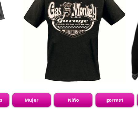
s
Mujer
Niño
gorras1