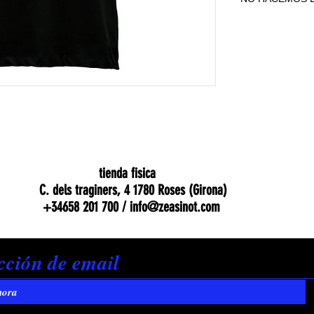
NO HACEMOS E
tienda fisica
C. dels traginers, 4 1780 Roses (Girona)
+34658 201 700 /
info@zeasinot.com
hora