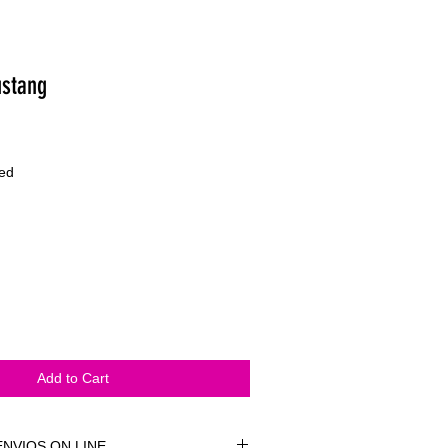
stang
ded
Add to Cart
NVIOS ON LINE