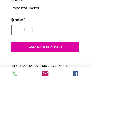
Impostos inclòs
Quantitat
*
Afegeix a la cistella
NO HACEMOS ENVIOS ON LINE
NO HACEMOS ENVÍOS ON LINE
tienda fisica
C. dels traginers, 4 1780 Roses (Girona)
+34658 201 700
/
info@zeasinot.com