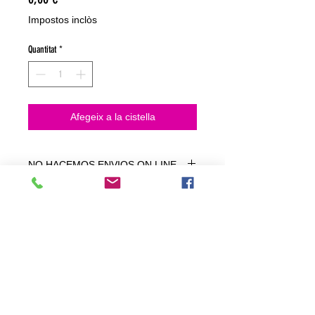
Impostos inclòs
Quantitat
*
Afegeix a la cistella
NO HACEMOS ENVIOS ON LINE
NO HACEMOS ENVÍOS ON LINE
tienda fisica
C. dels traginers, 4 1780 Roses (Girona)
+34658 201 700
/
info@zeasinot.com