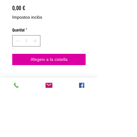
Price
0,00 €
Impostos inclòs
Quantitat
*
Afegeix a la cistella
NO HACEMOS ENVIOS ON LINE
NO HACEMOS ENVÍOS ON LINE
tienda fisica
C. dels traginers, 4 1780 Roses (Girona)
+34658 201 700
/
info@zeasinot.com