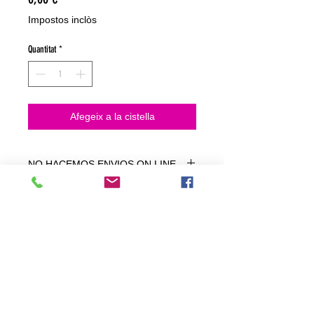
Impostos inclòs
Quantitat
*
Afegeix a la cistella
NO HACEMOS ENVIOS ON LINE
NO HACEMOS ENVÍOS ON LINE
tienda fisica
C. dels traginers, 4 1780 Roses (Girona)
+34658 201 700
/
info@zeasinot.com