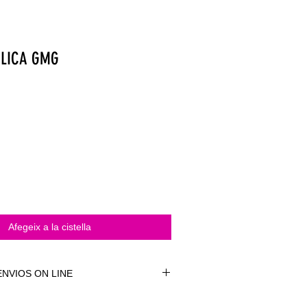
ALICA GMG
Afegeix a la cistella
NVIOS ON LINE
NVÍOS ON LINE