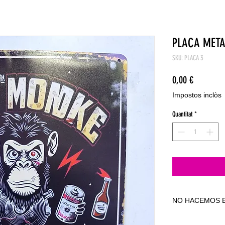
PLACA MET
SKU: PLACA 3
Price
0,00 €
Impostos inclòs
Quantitat
*
NO HACEMOS E
NO HACEMOS E