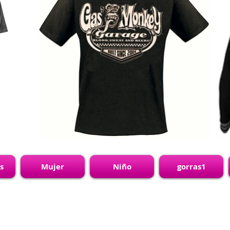
s
Mujer
Niño
gorras1