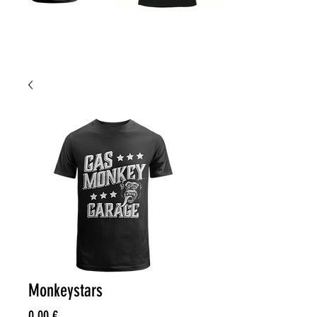
Monkeystars
Price
0,00 €