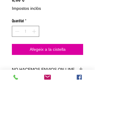
Impostos inclòs
Quantitat
*
Afegeix a la cistella
NO HACEMOS ENVIOS ON LINE
NO HACEMOS ENVÍOS ON LINE
tienda fisica
C. dels traginers, 4 1780 Roses (Girona)
+34658 201 700
/
info@zeasinot.com