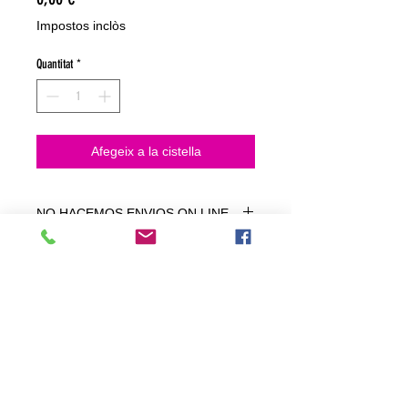
Impostos inclòs
Quantitat
*
Afegeix a la cistella
NO HACEMOS ENVIOS ON LINE
NO HACEMOS ENVÍOS ON LINE
tienda fisica
C. dels traginers, 4 1780 Roses (Girona)
+34658 201 700
/
info@zeasinot.com