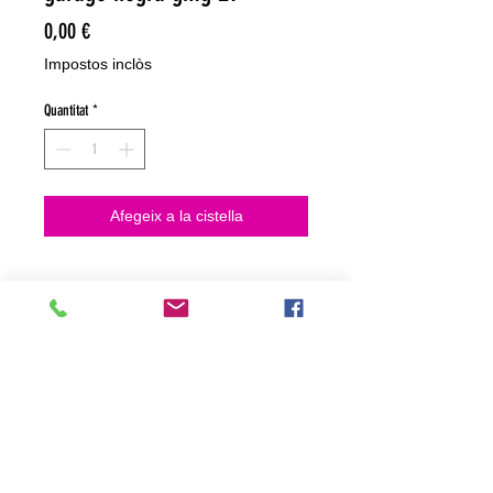
Price
0,00 €
Impostos inclòs
Quantitat
*
Afegeix a la cistella
NO HACEMOS ENVIOS ON LINE
NO HACEMOS ENVÍOS ON LINE
tienda fisica
C. dels traginers, 4 1780 Roses (Girona)
+34658 201 700
/
info@zeasinot.com