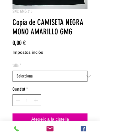
SKU: GMG 315
Copia de CAMISETA NEGRA
MONO AMARILLO GMG
Price
0,00 €
Impostos inclòs
talla
*
Quantitat
*
Afegeix a la cistella