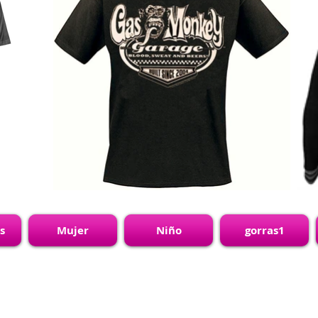
s
Mujer
Niño
gorras1