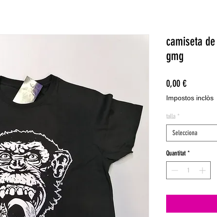
camiseta de
gmg
Price
0,00 €
Impostos inclòs
talla
*
Selecciona
Quantitat
*