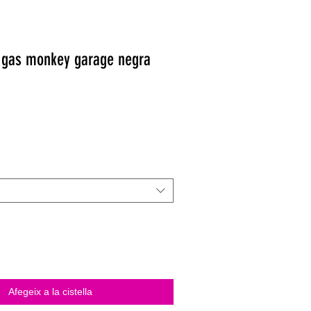
 gas monkey garage negra
Afegeix a la cistella