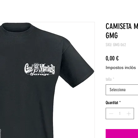
CAMISETA 
GMG
SKU: GMG 062
Price
0,00 €
Impostos inclòs
talla
*
Selecciona
Quantitat
*