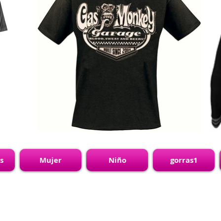
s
Mujer
Niño
gorras1