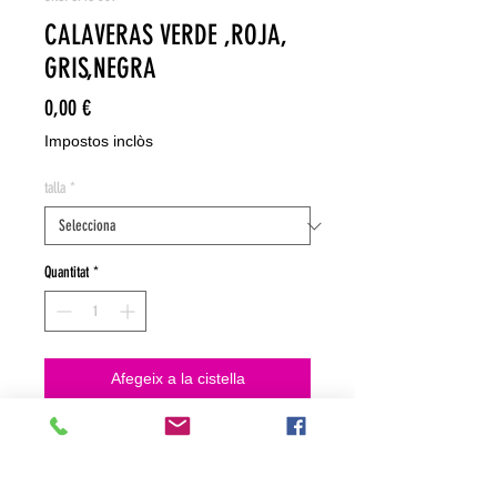
CALAVERAS VERDE ,ROJA,
GRIS,NEGRA
Price
0,00 €
Impostos inclòs
talla
*
Quantitat
*
Afegeix a la cistella
NO HACEMOS ENVIOS ON LINE
NO HACEMOS ENVÍOS ON LINE